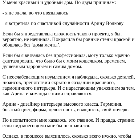
У меня красивый и удобный дом. По двум причинам:
- я не знала, во что ввязываюсь
- я встретила по счастливой случайности Арину Волкову
Если бы я представляла сложность такого проекта, я бы,
вероятно, не начинала. Покрасила бы ровные стены краской и
обошлась без ‘дома мечты’.
Если бы я ввязалась без профессионала, могу только мрачно
фантазировать, что было бы с моим кошельком, временем,
душевным здоровьем и самим домом.
С неослабевающим изумлением я наблюдала, сколько деталей,
нюансов, препятствий скрыто в создании красивого,
гармоничного интерьера. И с нарастающим уважением за тем,
как Арина и команда с ними справляются.
Арина - дизайнер интерьера высокого класса. Гармония,
богатый цвет, форма, целостность, изящность, свой почерк.
По неопытности мне казалось, это главное. И правда, странно,
если вид моего дома мне бы не нравился.
Однако, в процессе выяснилось, сколько всего нужно, чтобы