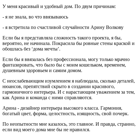
У меня красивый и удобный дом. По двум причинам:
- я не знала, во что ввязываюсь
- я встретила по счастливой случайности Арину Волкову
Если бы я представляла сложность такого проекта, я бы,
вероятно, не начинала. Покрасила бы ровные стены краской и
обошлась без ‘дома мечты’.
Если бы я ввязалась без профессионала, могу только мрачно
фантазировать, что было бы с моим кошельком, временем,
душевным здоровьем и самим домом.
С неослабевающим изумлением я наблюдала, сколько деталей,
нюансов, препятствий скрыто в создании красивого,
гармоничного интерьера. И с нарастающим уважением за тем,
как Арина и команда с ними справляются.
Арина - дизайнер интерьера высокого класса. Гармония,
богатый цвет, форма, целостность, изящность, свой почерк.
По неопытности мне казалось, это главное. И правда, странно,
если вид моего дома мне бы не нравился.