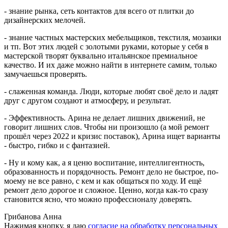
- знание рынка, сеть контактов для всего от плитки до
дизайнерских мелочей.
- знание частных мастерских мебельщиков, текстиля, мозаики
и тп. Вот этих людей с золотыми руками, которые у себя в
мастерской творят буквально итальянское премиальное
качество. И их даже можно найти в интернете самим, только
замучаешься проверять.
- слаженная команда. Люди, которые любят своё дело и ладят
друг с другом создают и атмосферу, и результат.
- Эффективность. Арина не делает лишних движений, не
говорит лишних слов. Чтобы ни произошло (а мой ремонт
прошёл через 2022 и кризис поставок), Арина ищет варианты
- быстро, гибко и с фантазией.
- Ну и кому как, а я ценю воспитание, интеллигентность,
образованность и порядочность. Ремонт дело не быстрое, по-
моему не все равно, с кем и как общаться по ходу. И ещё
ремонт дело дорогое и сложное. Ценно, когда как-то сразу
становится ясно, что можно профессионалу доверять.
Грибанова Анна
Нажимая кнопку, я даю
согласие на обработку персональных