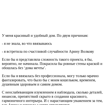
У меня красивый и удобный дом. По двум причинам:
- я не знала, во что ввязываюсь
- я встретила по счастливой случайности Арину Волкову
Если бы я представляла сложность такого проекта, я бы,
вероятно, не начинала. Покрасила бы ровные стены краской и
обошлась без ‘дома мечты’.
Если бы я ввязалась без профессионала, могу только мрачно
фантазировать, что было бы с моим кошельком, временем,
душевным здоровьем и самим домом.
С неослабевающим изумлением я наблюдала, сколько деталей,
нюансов, препятствий скрыто в создании красивого,
гармоничного интерьера. И с нарастающим уважением за тем,
как Арина и команда с ними справляются.