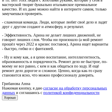
и тп. Вот этих людей с золотыми руками, которые у себя в
мастерской творят буквально итальянское премиальное
качество. И их даже можно найти в интернете самим, только
замучаешься проверять.
- слаженная команда. Люди, которые любят своё дело и ладят
друг с другом создают и атмосферу, и результат.
- Эффективность. Арина не делает лишних движений, не
говорит лишних слов. Чтобы ни произошло (а мой ремонт
прошёл через 2022 и кризис поставок), Арина ищет варианты
- быстро, гибко и с фантазией.
- Ну и кому как, а я ценю воспитание, интеллигентность,
образованность и порядочность. Ремонт дело не быстрое, по-
моему не все равно, с кем и как общаться по ходу. И ещё
ремонт дело дорогое и сложное. Ценно, когда как-то сразу
становится ясно, что можно профессионалу доверять.
Грибанова Анна
Нажимая кнопку, я даю
согласие на обработку персональных
данных
и соглашаюсь с
политикой конфиденциальности
Хорошо