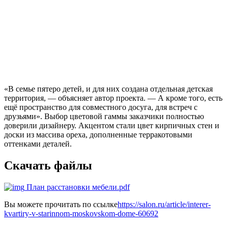
«В семье пятеро детей, и для них создана отдельная детская
территория, — объясняет автор проекта. — А кроме того, есть
ещё пространство для совместного досуга, для встреч с
друзьями». Выбор цветовой гаммы заказчики полностью
доверили дизайнеру. Акцентом стали цвет кирпичных стен и
доски из массива ореха, дополненные терракотовыми
оттенками деталей.
Скачать файлы
План расстановки мебели.pdf
Вы можете прочитать по ссылке
https://salon.ru/article/interer-
kvartiry-v-starinnom-moskovskom-dome-60692