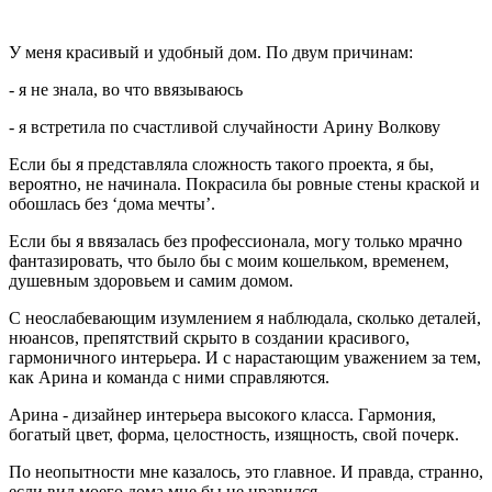
У меня красивый и удобный дом. По двум причинам:
- я не знала, во что ввязываюсь
- я встретила по счастливой случайности Арину Волкову
Если бы я представляла сложность такого проекта, я бы,
вероятно, не начинала. Покрасила бы ровные стены краской и
обошлась без ‘дома мечты’.
Если бы я ввязалась без профессионала, могу только мрачно
фантазировать, что было бы с моим кошельком, временем,
душевным здоровьем и самим домом.
С неослабевающим изумлением я наблюдала, сколько деталей,
нюансов, препятствий скрыто в создании красивого,
гармоничного интерьера. И с нарастающим уважением за тем,
как Арина и команда с ними справляются.
Арина - дизайнер интерьера высокого класса. Гармония,
богатый цвет, форма, целостность, изящность, свой почерк.
По неопытности мне казалось, это главное. И правда, странно,
если вид моего дома мне бы не нравился.